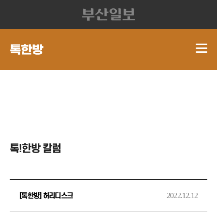
톡!한방 칼럼
2022.12.12
[톡한방] 허리디스크