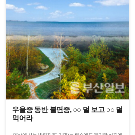
​우울증 동반 불면증, ○○ 덜 보고 ○○ 덜
먹어라
양산에 사는 박형진(52·가명)는 평소에도 예민한 성격에